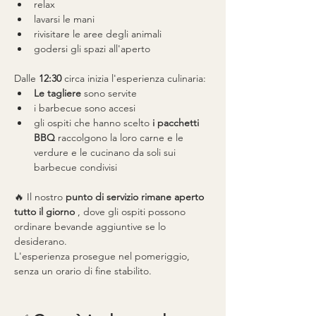
relax
lavarsi le mani
rivisitare le aree degli animali
godersi gli spazi all'aperto
Dalle 
12:30
 circa inizia l'esperienza culinaria:
Le tagliere
 sono servite
i barbecue sono accesi
gli ospiti che hanno scelto 
i pacchetti 
BBQ
 raccolgono la loro carne e le 
verdure e le cucinano da soli sui 
barbecue condivisi
🔥 Il nostro 
punto di servizio rimane aperto 
tutto il giorno
 , dove gli ospiti possono 
ordinare bevande aggiuntive se lo 
desiderano.
L'esperienza prosegue nel pomeriggio, 
senza un orario di fine stabilito.