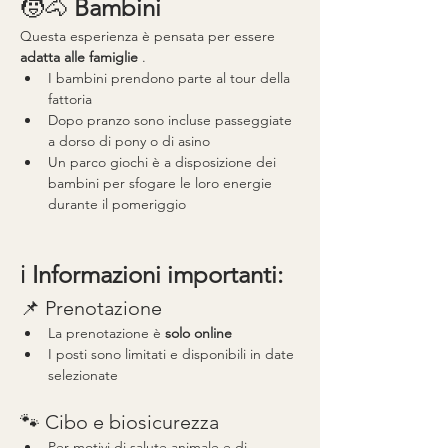
🧒🐴 
Bambini
Questa esperienza è pensata per essere 
adatta alle famiglie
 .
I bambini prendono parte al tour della 
fattoria
Dopo pranzo sono incluse passeggiate 
a dorso di pony o di asino
Un parco giochi è a disposizione dei 
bambini per sfogare le loro energie 
durante il pomeriggio
ℹ️ 
Informazioni importanti:
📌 Prenotazione
La prenotazione è 
solo online
I posti sono limitati e disponibili in date 
selezionate
🐾 Cibo e biosicurezza
Per motivi di salute animale e di 