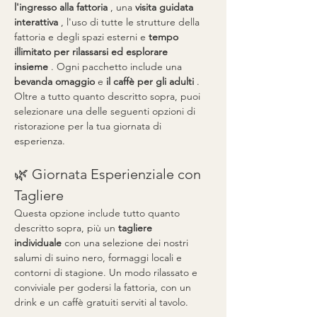
l'ingresso alla fattoria
 , una 
visita guidata 
interattiva
 , l'uso di tutte le strutture della 
fattoria e degli spazi esterni e 
tempo 
illimitato per rilassarsi ed esplorare 
insieme
 . Ogni pacchetto include una 
bevanda omaggio
 e 
il caffè per gli adulti
 . 
Oltre a tutto quanto descritto sopra, puoi 
selezionare una delle seguenti opzioni di 
ristorazione per la tua giornata di 
esperienza.
🌿 Giornata Esperienziale con 
Tagliere
Questa opzione include tutto quanto 
descritto sopra, più un 
tagliere 
individuale
 con una selezione dei nostri 
salumi di suino nero, formaggi locali e 
contorni di stagione. Un modo rilassato e 
conviviale per godersi la fattoria, con un 
drink e un caffè gratuiti serviti al tavolo.