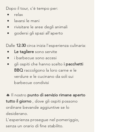
Dopo il tour, c'è tempo per:
relax
lavarsi le mani
rivisitare le aree degli animali
godersi gli spazi all'aperto
Dalle 
12:30
 circa inizia l'esperienza culinaria:
Le tagliere
 sono servite
i barbecue sono accesi
gli ospiti che hanno scelto 
i pacchetti 
BBQ
 raccolgono la loro carne e le 
verdure e le cucinano da soli sui 
barbecue condivisi
🔥 Il nostro 
punto di servizio rimane aperto 
tutto il giorno
 , dove gli ospiti possono 
ordinare bevande aggiuntive se lo 
desiderano.
L'esperienza prosegue nel pomeriggio, 
senza un orario di fine stabilito.