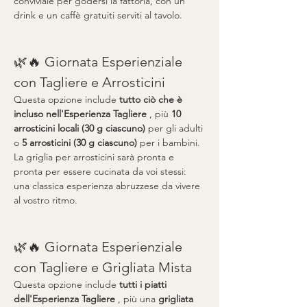
conviviale per godersi la fattoria, con un 
drink e un caffè gratuiti serviti al tavolo.
🌿🔥 Giornata Esperienziale 
con Tagliere e Arrosticini
Questa opzione include 
tutto ciò che è 
incluso nell'Esperienza Tagliere
 , più 
10 
arrosticini locali (30 g ciascuno)
 per gli adulti 
o 
5 arrosticini (30 g ciascuno)
 per i bambini. 
La griglia per arrosticini sarà pronta e 
pronta per essere cucinata da voi stessi: 
una classica esperienza abruzzese da vivere 
al vostro ritmo.
🌿🔥 Giornata Esperienziale 
con Tagliere e Grigliata Mista
Questa opzione include 
tutti i piatti 
dell'Esperienza Tagliere
 , più una 
grigliata 