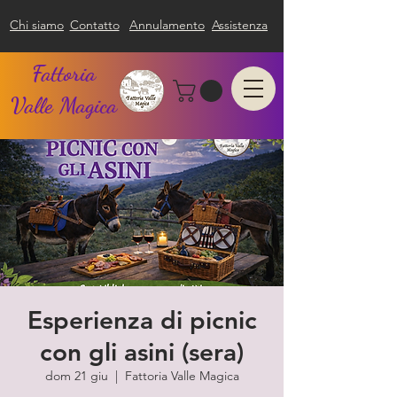
Chi siamo
Contatto
Annulamento
Assistenza
Fattoria
Valle Magica
Esperienza di picnic
con gli asini (sera)
dom 21 giu
  |  
Fattoria Valle Magica