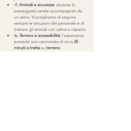
🐴 
Animali e sicurezza:
 durante la 
passeggiata sarete accompagnati da 
un asino. Vi preghiamo di seguire 
sempre le istruzioni del personale e di 
trattare gli animali con calma e rispetto.
🥾 
Terreno e accessibilità:
 l'esperienza 
prevede una camminata di circa 
25 
minuti a tratta
 su 
terreno 
irregolare
 con un 
leggero tratto in 
salita
 . Si consigliano vivamente 
calzature comode. Questa esperienza 
potrebbe non essere adatta a ospiti 
con mobilità ridotta.
🥗 
Opzioni alimentari e dietetiche:
 i 
picnic sono preparati con prodotti 
agricoli e locali. Sono disponibili picnic 
vegetariani, ma richiedono un 
minimo 
di due persone
 . Per gruppi di tre o 
più persone, è possibile organizzare 
opzioni miste vegetariane e non 
vegetariane.