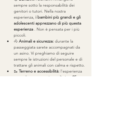
sempre sotto la responsabilità dei 
genitori o tutori. Nella nostra 
esperienza, 
i bambini più grandi e gli 
adolescenti apprezzano di più questa 
esperienza
 . Non è pensata per i più 
piccoli.
🐴 
Animali e sicurezza:
 durante la 
passeggiata sarete accompagnati da 
un asino. Vi preghiamo di seguire 
sempre le istruzioni del personale e di 
trattare gli animali con calma e rispetto.
🥾 
Terreno e accessibilità:
 l'esperienza 
prevede una camminata di circa 
25 
minuti a tratta
 su 
terreno 
irregolare
 con un 
leggero tratto in 
salita
 . Si consigliano vivamente 
calzature comode. Questa esperienza 
potrebbe non essere adatta a ospiti 
con mobilità ridotta.
🥗 
Opzioni alimentari e dietetiche:
 i 
picnic sono preparati con prodotti 