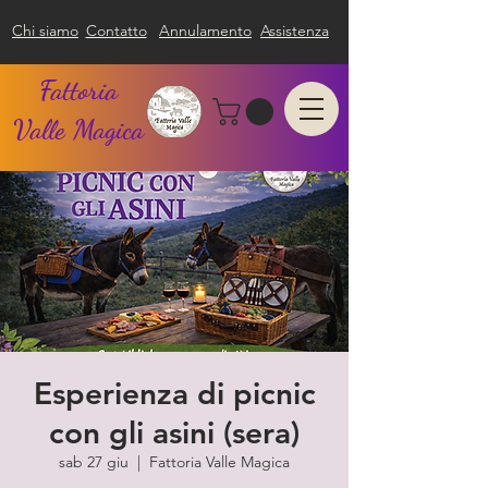
Chi siamo
Contatto
Annulamento
Assistenza
Fattoria
Valle Magica
Esperienza di picnic
con gli asini (sera)
sab 27 giu
  |  
Fattoria Valle Magica