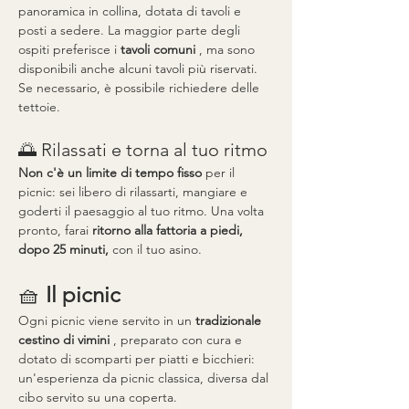
panoramica in collina, dotata di tavoli e 
posti a sedere. La maggior parte degli 
ospiti preferisce i 
tavoli comuni
 , ma sono 
disponibili anche alcuni tavoli più riservati. 
Se necessario, è possibile richiedere delle 
tettoie.
🌅 Rilassati e torna al tuo ritmo
Non c'è un limite di tempo fisso
 per il 
picnic: sei libero di rilassarti, mangiare e 
goderti il paesaggio al tuo ritmo. Una volta 
pronto, farai 
ritorno alla fattoria a piedi, 
dopo 25 minuti,
 con il tuo asino.
🧺 
Il picnic
Ogni picnic viene servito in un 
tradizionale 
cestino di vimini
 , preparato con cura e 
dotato di scomparti per piatti e bicchieri: 
un'esperienza da picnic classica, diversa dal 
cibo servito su una coperta.