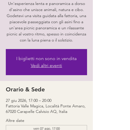
Un'esperienza lenta e panoramica a dorso
d'asino che unisce animali, natura e cibo.
Godetevi una visita guidata alla fattoria, una
piacevole passeggiata con gli asini fino a
un'area picnic panoramica e un rilassante
picnic al vostro ritmo, spesso in coincidenza
con la luna piena o il solstizio.
I biglietti non sono in vendita
Vedi altri eventi
Orario & Sede
27 giu 2026, 17:00 – 20:00
Fattoria Valle Magica, Località Ponte Amaro,
67020 Carapelle Calvisio AQ, Italia
Altre date
ven 07 ago, 17:00