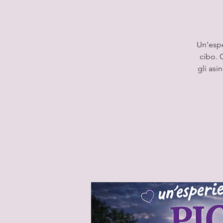
Un'espe
cibo. 
gli asi