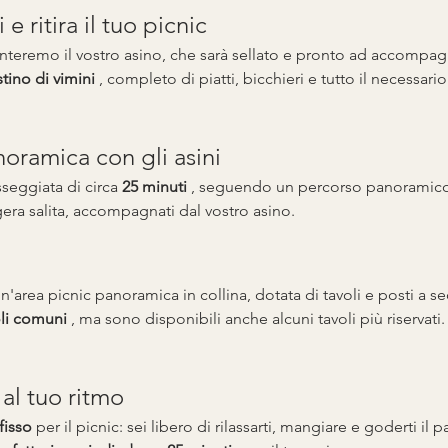
 e ritira il tuo picnic
enteremo il vostro asino, che sarà sellato e pronto ad accompagnar
tino di vimini
 , completo di piatti, bicchieri e tutto il necessari
oramica con gli asini
seggiata di circa 
25 minuti
 , seguendo un percorso panoramico
ggera salita, accompagnati dal vostro asino.
area picnic panoramica in collina, dotata di tavoli e posti a s
oli comuni
 , ma sono disponibili anche alcuni tavoli più riservati
 al tuo ritmo
fisso
 per il picnic: sei libero di rilassarti, mangiare e goderti il