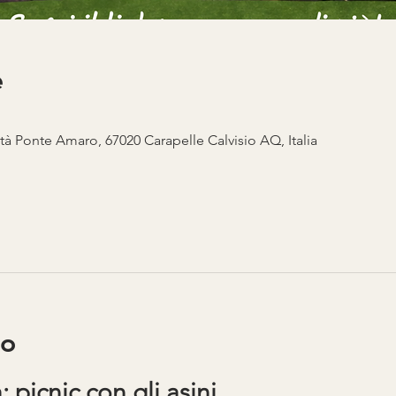
e
ità Ponte Amaro, 67020 Carapelle Calvisio AQ, Italia
to
 picnic con gli asini