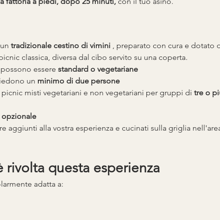
la fattoria a piedi, dopo 25 minuti,
 con il tuo asino.
 un 
tradizionale cestino di vimini
 , preparato con cura e dotato d
picnic classica, diversa dal cibo servito su una coperta.
c possono essere 
standard o vegetariane
hiedono un 
minimo di due persone
 picnic misti vegetariani e non vegetariani per gruppi di 
tre o p
 opzionale
e aggiunti alla vostra esperienza e cucinati sulla griglia nell'are
è rivolta questa esperienza
larmente adatta a: