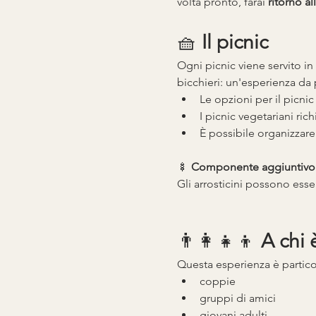
volta pronto, farai 
ritorno al
🧺 
Il picnic
Ogni picnic viene servito in
bicchieri: un'esperienza da 
Le opzioni per il picni
I picnic vegetariani ric
È possibile organizzare
🍢 
Componente aggiuntivo
Gli arrosticini possono esser
👨👩👧👦 
A chi 
Questa esperienza è partico
coppie
gruppi di amici
giovani adulti