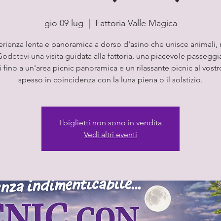
gio 09 lug
  |  
Fattoria Valle Magica
rienza lenta e panoramica a dorso d'asino che unisce animali, 
Godetevi una visita guidata alla fattoria, una piacevole passeggi
ni fino a un'area picnic panoramica e un rilassante picnic al vostr
spesso in coincidenza con la luna piena o il solstizio.
I biglietti non sono in vendita
Vedi altri eventi