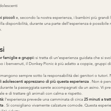
dolescenti
i piccoli
 e, secondo la nostra esperienza, i bambini più grandi
a disponibilità, durante una parte dell'esperienza è possibile 
.
si
r famiglie e gruppi:
 si tratta di un'esperienza guidata che si svol
 i benvenuti, il Donkey Picnic è più adatto a coppie, gruppi di 
rimangono sempre sotto la responsabilità dei genitori o tutori. N
li adolescenti apprezzano di più questa esperienza
 . Non è pens
 durante la passeggiata sarete accompagnati da un asino. Vi pr
ale e di trattare gli animali con calma e rispetto.
tà:
 l'esperienza prevede una camminata di circa 
25 minuti a trat
ta
 . Si consigliano vivamente calzature comode. Questa esperi