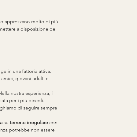
 lo apprezzano molto di più.
mettere a disposizione dei 
ge in una fattoria attiva. 
amici, giovani adulti e 
ella nostra esperienza, 
i 
ata per i più piccoli.
eghiamo di seguire sempre 
ta
 su 
terreno irregolare
 con 
enza potrebbe non essere 