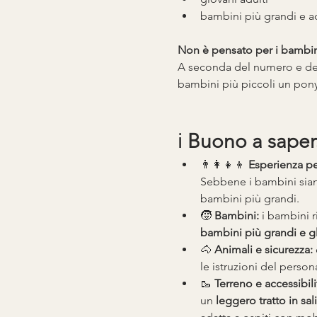
bambini più grandi e a
Non è pensato per i bambin
A seconda del numero e dell
bambini più piccoli un pony
ℹ️ 
Buono a saper
👨👩👧👦 
Esperienza pe
Sebbene i bambini siano
bambini più grandi.
🧒 
Bambini:
 i bambini 
bambini più grandi e g
🐴 
Animali e sicurezza:
le istruzioni del person
🥾 
Terreno e accessibili
un 
leggero tratto in sali