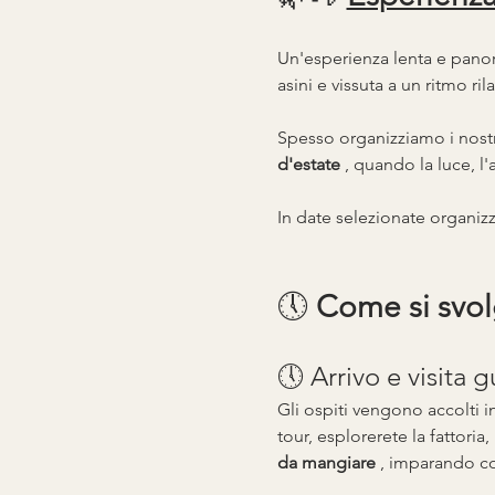
Un'esperienza lenta e panora
asini e vissuta a un ritmo ril
Spesso organizziamo i nostr
d'estate
 , quando la luce, 
In date selezionate organiz
🕔 
Come si svol
🕔 Arrivo e visita g
Gli ospiti vengono accolti in
tour, esplorerete la fattoria,
da mangiare
 , imparando cos