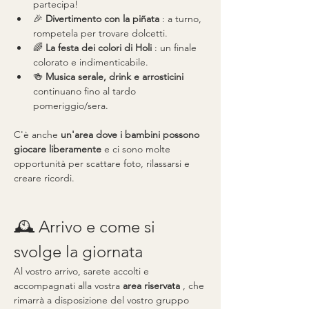
partecipa!
🎉 
Divertimento con la piñata
 : a turno, 
rompetela per trovare dolcetti.
🌈 
La festa dei colori di Holi
 : un finale 
colorato e indimenticabile.
🍻 
Musica serale, drink e arrosticini
continuano fino al tardo 
pomeriggio/sera.
C'è anche 
un'area dove i bambini possono 
giocare liberamente
 e ci sono molte 
opportunità per scattare foto, rilassarsi e 
creare ricordi.
🕰️ Arrivo e come si 
svolge la giornata
Al vostro arrivo, sarete accolti e 
accompagnati alla vostra 
area riservata
 , che 
rimarrà a disposizione del vostro gruppo 