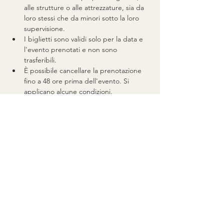
alle strutture o alle attrezzature, sia da 
loro stessi che da minori sotto la loro 
supervisione.
I biglietti sono validi solo per la data e 
l'evento prenotati e non sono 
trasferibili.
È possibile cancellare la prenotazione 
fino a 48 ore prima dell'evento. Si 
applicano alcune condizioni.
In caso di mancata presentazione o 
cancellazione tardiva, i biglietti si 
considerano utilizzati.
Qualora l'evento venga annullato 
dall'organizzatore per qualsiasi motivo, 
verrà emesso un credito di pari valore 
da utilizzare sul sito web in futuro.
Per maggiori dettagli, si prega di 
consultare le nostre
FAQ
e il Regolamento 
eventi.