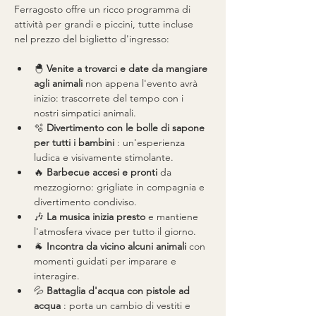
Ferragosto offre un ricco programma di 
attività per grandi e piccini, tutte incluse 
nel prezzo del biglietto d'ingresso:
🐣 
Venite a trovarci e date da mangiare 
agli animali
 non appena l'evento avrà 
inizio: trascorrete del tempo con i 
nostri simpatici animali.
🫧 
Divertimento con le bolle di sapone 
per tutti i bambini
 : un'esperienza 
ludica e visivamente stimolante.
🔥 
Barbecue accesi e pronti
 da 
mezzogiorno: grigliate in compagnia e 
divertimento condiviso.
🎶 
La musica inizia presto
 e mantiene 
l'atmosfera vivace per tutto il giorno.
🐐 
Incontra da vicino alcuni animali
 con 
momenti guidati per imparare e 
interagire.
💦 
Battaglia d'acqua con pistole ad 
acqua
 : porta un cambio di vestiti e 