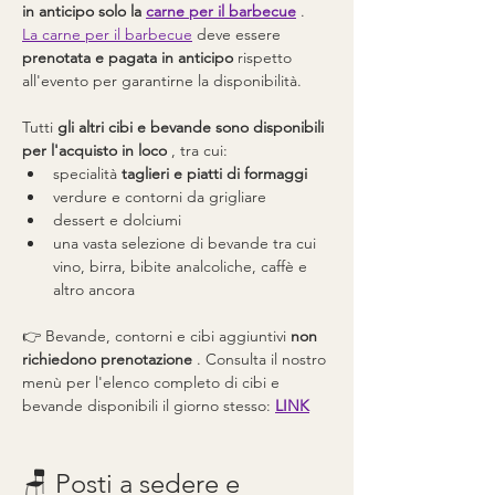
in anticipo
solo la
carne per il barbecue
 .
La carne per il barbecue
 deve essere 
prenotata e pagata in anticipo
 rispetto 
all'evento per garantirne la disponibilità.
Tutti 
gli altri cibi e bevande sono disponibili 
per l'acquisto in loco
 , tra cui:
specialità 
taglieri e piatti di formaggi
verdure e contorni da grigliare
dessert e dolciumi
una vasta selezione di bevande tra cui 
vino, birra, bibite analcoliche, caffè e 
altro ancora
👉 Bevande, contorni e cibi aggiuntivi 
non 
richiedono prenotazione
 . Consulta il nostro 
menù per l'elenco completo di cibi e 
bevande disponibili il giorno stesso: 
LINK
🪑 Posti a sedere e 