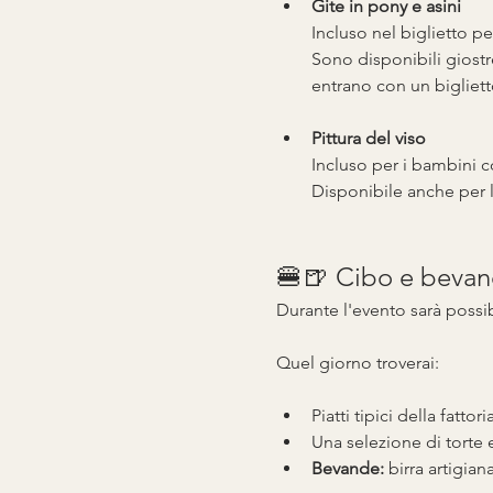
Gite in pony e asini
Incluso nel biglietto pe
Sono disponibili giostr
entrano con un bigliett
Pittura del viso
Incluso per i bambini c
Disponibile anche per l
🍔🍺 Cibo e bevande
Durante l'evento sarà possi
Quel giorno troverai:
Piatti tipici della fattor
Una selezione di torte 
Bevande:
 birra artigian