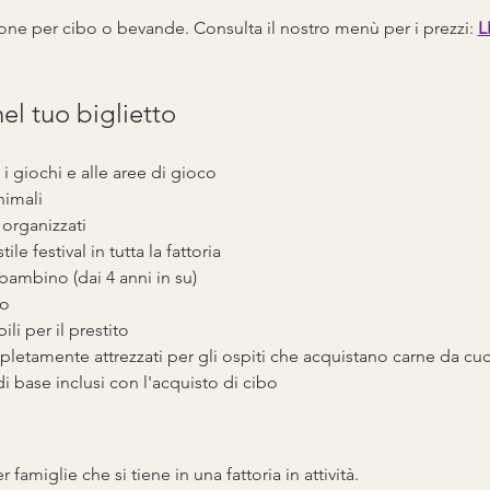
one per cibo o bevande. Consulta il nostro menù per i prezzi: 
L
nel tuo biglietto
i giochi e alle aree di gioco
animali
 organizzati
ile festival in tutta la fattoria
bambino (dai 4 anni in su)
to
li per il prestito
pletamente attrezzati per gli ospiti che acquistano carne da cu
 di base inclusi con l'acquisto di cibo
r famiglie che si tiene in una fattoria in attività.