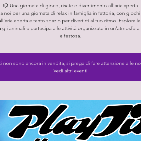
🎲 Una giornata di gioco, risate e divertimento all'aria aperta
 a noi per una giornata di relax in famiglia in fattoria, con giochi 
 all'aria aperta e tanto spazio per divertirti al tuo ritmo. Esplora la 
 gli animali e partecipa alle attività organizzate in un'atmosfer
e festosa.
tti non sono ancora in vendita, si prega di fare attenzione alle no
Vedi altri eventi