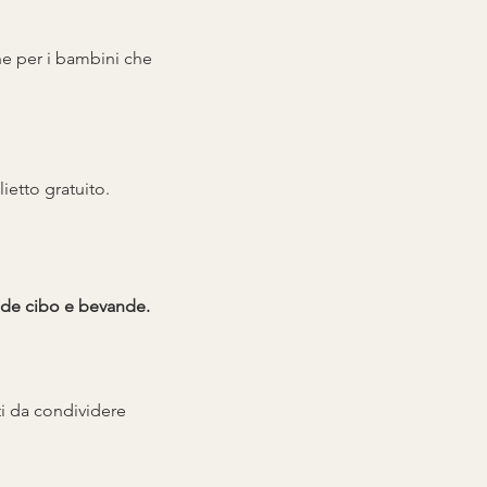
he per i bambini che 
ietto gratuito.
lude cibo e bevande.
tti da condividere