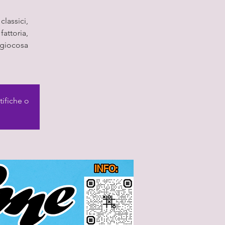
classici,
fattoria,
a giocosa
tifiche o