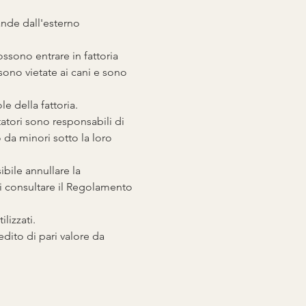
ande dall'esterno 
ossono entrare in fattoria 
sono vietate ai cani e sono 
le della fattoria.
tatori sono responsabili di 
o da minori sotto la loro 
ibile annullare la 
di consultare il Regolamento 
lizzati.
dito di pari valore da 