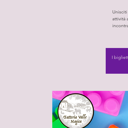
Unisciti
attività
incontra
I biglie