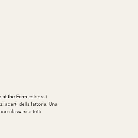
e at the Farm
 celebra i 
i aperti della fattoria. Una 
o rilassarsi e tutti 