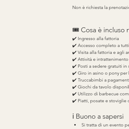
Non è richiesta la prenotazi
🎟️ Cosa è incluso 
✔️ Ingresso alla fattoria
✔️ Accesso completo a tutti 
✔️ Visita alla fattoria e agli 
✔️ Attività e intrattenimento
✔️ Posti a sedere gratuiti in st
✔️ Giro in asino o pony per 
✔️ Truccabimbi a pagamen
✔️ Giochi da tavolo disponibi
✔️ Utilizzo di barbecue com
✔️ Piatti, posate e stoviglie
ℹ️ Buono a sapersi
Si tratta di un evento pe