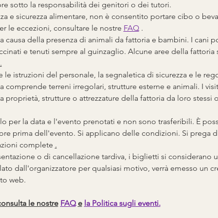
 sotto la responsabilità dei genitori o dei tutori.
zza e sicurezza alimentare, non è consentito portare cibo o bev
er le eccezioni, consultare le nostre 
FAQ
 .
 a causa della presenza di animali da fattoria e bambini. I cani p
cinati e tenuti sempre al guinzaglio. Alcune aree della fattoria 
.
 le istruzioni del personale, la segnaletica di sicurezza e le rego
a comprende terreni irregolari, strutture esterne e animali. I visi
 proprietà, strutture o attrezzature della fattoria da loro stessi 
olo per la data e l'evento prenotati e non sono trasferibili. È poss
ore prima dell'evento. Si applicano delle condizioni. Si prega 
azioni complete 
.
ntazione o di cancellazione tardiva, i biglietti si considerano uti
lato dall'organizzatore per qualsiasi motivo, verrà emesso un cre
sito web.
consulta le nostre
FAQ
e
la Politica sugli eventi.