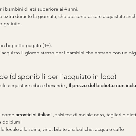
r i bambini di età superiore ai 4 anni.
e extra durante la giornata, che possono essere acquistate anc
o gratuito.
on biglietto pagato (4+).
'acquisto il giorno stesso per i bambini che entrano con un bigl
 (disponibili per l'acquisto in loco)
bile acquistare cibo e bevande 
.
Il prezzo del biglietto non inc
ia come 
arrosticini italiani
 , salsicce di maiale nero, taglieri e pia
e dolciumi
ale locale alla spina, vino, bibite analcoliche, acqua e caffè