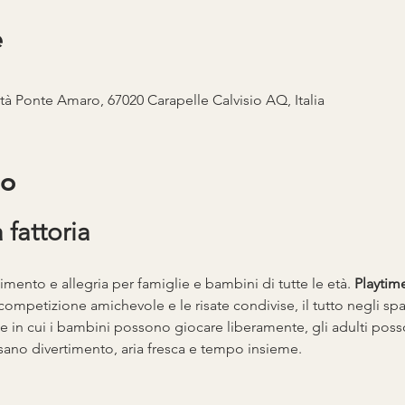
e
ità Ponte Amaro, 67020 Carapelle Calvisio AQ, Italia
to
 fattoria 
imento e allegria per famiglie e bambini di tutte le età. 
Playtim
a competizione amichevole e le risate condivise, il tutto negli spaz
le in cui i bambini possono giocare liberamente, gli adulti posson
ano divertimento, aria fresca e tempo insieme.