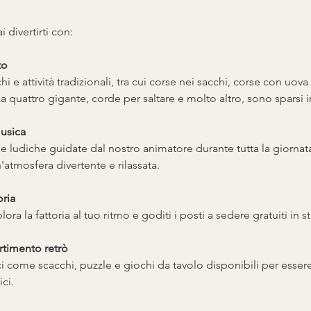
i divertirti con:
to
 e attività tradizionali, tra cui corse nei sacchi, corse con uova 
za quattro gigante, corde per saltare e molto altro, sono sparsi in 
musica
e ludiche guidate dal nostro animatore durante tutta la giornat
atmosfera divertente e rilassata.
oria
ora la fattoria al tuo ritmo e goditi i posti a sedere gratuiti in sti
rtimento retrò
i come scacchi, puzzle e giochi da tavolo disponibili per essere p
ci.