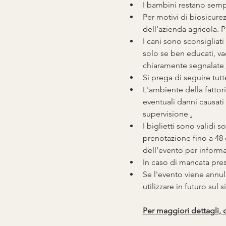
I bambini restano sempre
Per motivi di biosicure
dell'azienda agricola. P
I cani sono sconsigliati
solo se ben educati, vac
chiaramente segnalate 
Si prega di seguire tutte
L'ambiente della fattori
eventuali danni causati a
supervisione 
.
I biglietti sono validi s
prenotazione fino a 48 
dell'evento per inform
In caso di mancata prese
Se l'evento viene annul
utilizzare in futuro sul 
Per maggiori dettagli, 