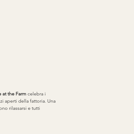
e at the Farm
 celebra i 
i aperti della fattoria. Una 
o rilassarsi e tutti 