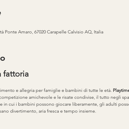
e
ità Ponte Amaro, 67020 Carapelle Calvisio AQ, Italia
to
 fattoria 
imento e allegria per famiglie e bambini di tutte le età. 
Playtim
a competizione amichevole e le risate condivise, il tutto negli spaz
le in cui i bambini possono giocare liberamente, gli adulti posson
ano divertimento, aria fresca e tempo insieme.