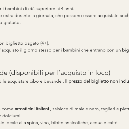
r i bambini di età superiore ai 4 anni.
e extra durante la giornata, che possono essere acquistate anc
o gratuito.
on biglietto pagato (4+).
'acquisto il giorno stesso per i bambini che entrano con un bigl
 (disponibili per l'acquisto in loco)
bile acquistare cibo e bevande 
.
Il prezzo del biglietto non inc
ia come 
arrosticini italiani
 , salsicce di maiale nero, taglieri e pia
e dolciumi
ale locale alla spina, vino, bibite analcoliche, acqua e caffè