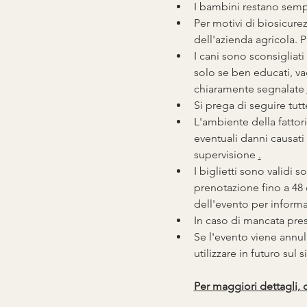
I bambini restano sempre
Per motivi di biosicure
dell'azienda agricola. P
I cani sono sconsigliati
solo se ben educati, vac
chiaramente segnalate 
Si prega di seguire tutte
L'ambiente della fattori
eventuali danni causati a
supervisione 
.
I biglietti sono validi s
prenotazione fino a 48 
dell'evento per inform
In caso di mancata prese
Se l'evento viene annul
utilizzare in futuro sul 
Per maggiori dettagli, 