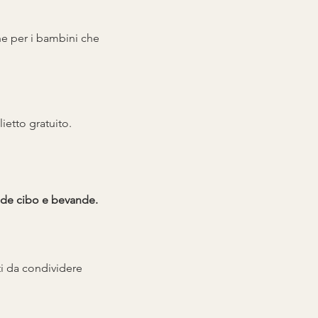
he per i bambini che 
ietto gratuito.
lude cibo e bevande.
tti da condividere