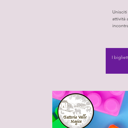
Unisciti
attività
incontra
I biglie