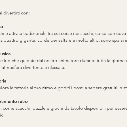
i divertirti con:
to
 e attività tradizionali, tra cui corse nei sacchi, corse con uova 
za quattro gigante, corde per saltare e molto altro, sono sparsi in 
musica
e ludiche guidate dal nostro animatore durante tutta la giornat
atmosfera divertente e rilassata.
oria
ora la fattoria al tuo ritmo e goditi i posti a sedere gratuiti in sti
rtimento retrò
i come scacchi, puzzle e giochi da tavolo disponibili per essere p
ci.