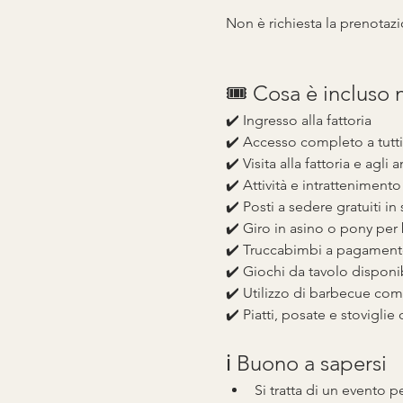
Non è richiesta la prenotazi
🎟️ Cosa è incluso 
✔️ Ingresso alla fattoria
✔️ Accesso completo a tutti 
✔️ Visita alla fattoria e agli 
✔️ Attività e intrattenimento
✔️ Posti a sedere gratuiti in st
✔️ Giro in asino o pony per 
✔️ Truccabimbi a pagamen
✔️ Giochi da tavolo disponibi
✔️ Utilizzo di barbecue com
✔️ Piatti, posate e stoviglie
ℹ️ Buono a sapersi
Si tratta di un evento pe