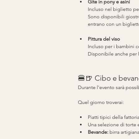
Gite in pony e asini
Incluso nel biglietto pe
Sono disponibili giostr
entrano con un bigliett
Pittura del viso
Incluso per i bambini c
Disponibile anche per l
🍔🍺 Cibo e bevande
Durante l'evento sarà possi
Quel giorno troverai:
Piatti tipici della fattor
Una selezione di torte 
Bevande:
 birra artigian