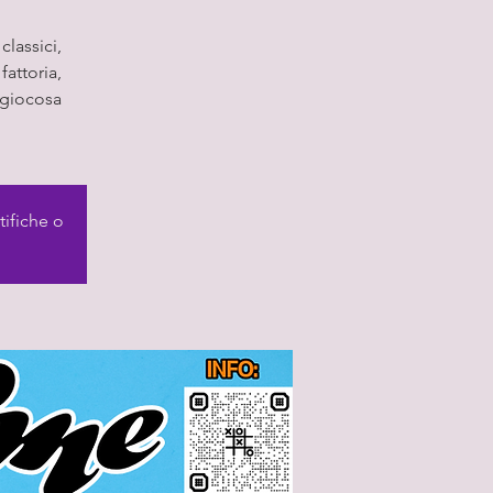
classici,
fattoria,
a giocosa
tifiche o