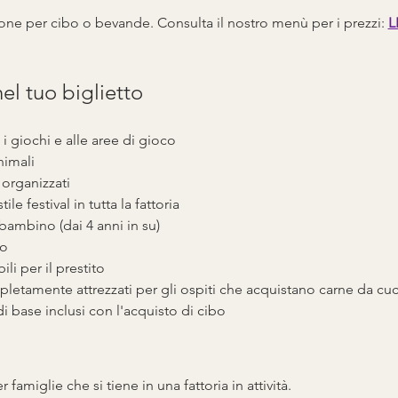
one per cibo o bevande. Consulta il nostro menù per i prezzi: 
L
nel tuo biglietto
i giochi e alle aree di gioco
animali
 organizzati
ile festival in tutta la fattoria
bambino (dai 4 anni in su)
to
li per il prestito
pletamente attrezzati per gli ospiti che acquistano carne da cu
 di base inclusi con l'acquisto di cibo
r famiglie che si tiene in una fattoria in attività.