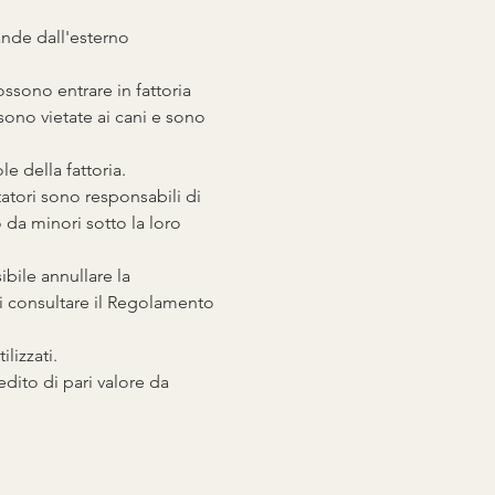
ande dall'esterno 
ossono entrare in fattoria 
sono vietate ai cani e sono 
le della fattoria.
tatori sono responsabili di 
o da minori sotto la loro 
ibile annullare la 
di consultare il Regolamento 
lizzati.
dito di pari valore da 