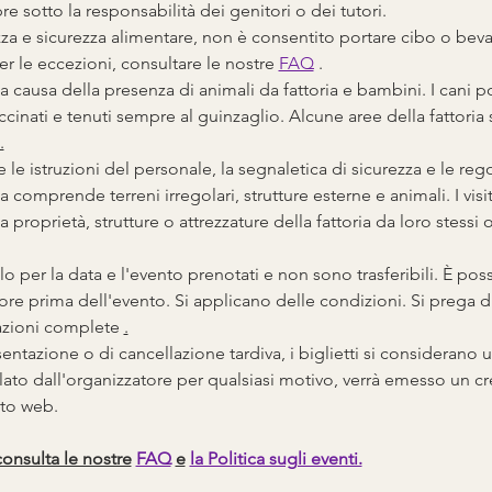
 sotto la responsabilità dei genitori o dei tutori.
zza e sicurezza alimentare, non è consentito portare cibo o bev
er le eccezioni, consultare le nostre 
FAQ
 .
 a causa della presenza di animali da fattoria e bambini. I cani p
cinati e tenuti sempre al guinzaglio. Alcune aree della fattoria 
.
 le istruzioni del personale, la segnaletica di sicurezza e le rego
a comprende terreni irregolari, strutture esterne e animali. I visi
 proprietà, strutture o attrezzature della fattoria da loro stessi 
olo per la data e l'evento prenotati e non sono trasferibili. È poss
ore prima dell'evento. Si applicano delle condizioni. Si prega 
azioni complete 
.
ntazione o di cancellazione tardiva, i biglietti si considerano uti
lato dall'organizzatore per qualsiasi motivo, verrà emesso un cre
sito web.
consulta le nostre
FAQ
e
la Politica sugli eventi.