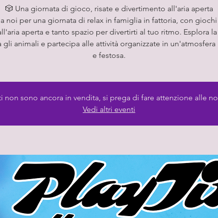
🎲 Una giornata di gioco, risate e divertimento all'aria aperta
 a noi per una giornata di relax in famiglia in fattoria, con giochi 
 all'aria aperta e tanto spazio per divertirti al tuo ritmo. Esplora la 
 gli animali e partecipa alle attività organizzate in un'atmosfer
e festosa.
tti non sono ancora in vendita, si prega di fare attenzione alle no
Vedi altri eventi