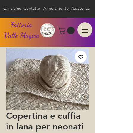
Chi siamo
Contatto
Annulamento
Assistenza
Fattoria
Valle Magica
Copertina e cuffia
in lana per neonati